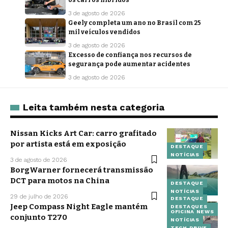
3 de agosto de 2026
Geely completa um ano no Brasil com 25
mil veículos vendidos
3 de agosto de 2026
Excesso de confiança nos recursos de
segurança pode aumentar acidentes
3 de agosto de 2026
Leita também nesta categoria
Nissan Kicks Art Car: carro grafitado
por artista está em exposição
DESTAQUE
NOTÍCIAS
3 de agosto de 2026
BorgWarner fornecerá transmissão
DCT para motos na China
DESTAQUE
NOTÍCIAS
29 de julho de 2026
DESTAQUE
Jeep Compass Night Eagle mantém
DESTAQUES
OFICINA NEWS
conjunto T270
NOTÍCIAS
TECH DRIVE