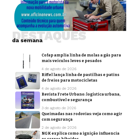
DESTAQUES
da semana
Cofap amplia linha de molas a gás para
mais veículos leves e pesados
4 de agosto de 2026
Riffel lança linha de pastilhas e patins
de freios para motocicletas
4 de agosto de 2026
Revista Frete Urbano: logística urbana,
combustível e segurança
3 de agosto de 2026
Queimadas nas rodovias: veja como agir
com segurança
2 de agosto de 2026
NGK explica como a ignição influencia
os carros híbridos