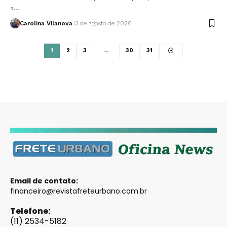
a…
Carolina Vilanova
3 de agosto de 2026
1
2
3
…
30
31
Email de contato:
financeiro@revistafreteurbano.com.br
Telefone:
(11) 2534-5182