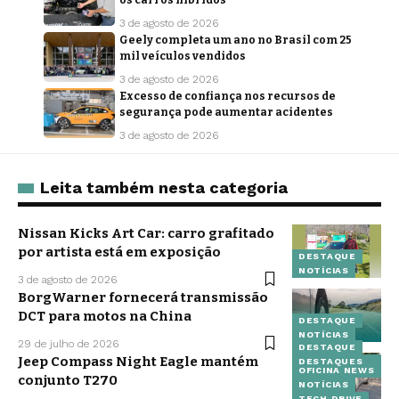
3 de agosto de 2026
Geely completa um ano no Brasil com 25
mil veículos vendidos
3 de agosto de 2026
Excesso de confiança nos recursos de
segurança pode aumentar acidentes
3 de agosto de 2026
Leita também nesta categoria
Nissan Kicks Art Car: carro grafitado
por artista está em exposição
DESTAQUE
NOTÍCIAS
3 de agosto de 2026
BorgWarner fornecerá transmissão
DCT para motos na China
DESTAQUE
NOTÍCIAS
29 de julho de 2026
DESTAQUE
Jeep Compass Night Eagle mantém
DESTAQUES
OFICINA NEWS
conjunto T270
NOTÍCIAS
TECH DRIVE