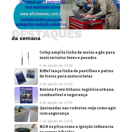
DESTAQUES
da semana
Cofap amplia linha de molas a gás para
mais veículos leves e pesados
4 de agosto de 2026
Riffel lança linha de pastilhas e patins
de freios para motocicletas
4 de agosto de 2026
Revista Frete Urbano: logística urbana,
combustível e segurança
3 de agosto de 2026
Queimadas nas rodovias: veja como agir
com segurança
2 de agosto de 2026
NGK explica como a ignição influencia
os carros híbridos