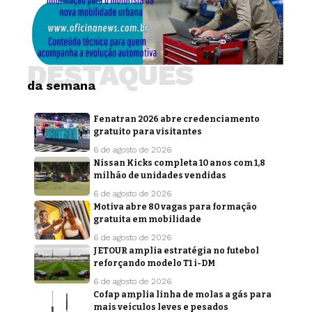
DESTAQUES
da semana
Fenatran 2026 abre credenciamento
gratuito para visitantes
6 de agosto de 2026
Nissan Kicks completa 10 anos com 1,8
milhão de unidades vendidas
6 de agosto de 2026
Motiva abre 80 vagas para formação
gratuita em mobilidade
6 de agosto de 2026
JETOUR amplia estratégia no futebol
reforçando modelo T1 i-DM
6 de agosto de 2026
Cofap amplia linha de molas a gás para
mais veículos leves e pesados