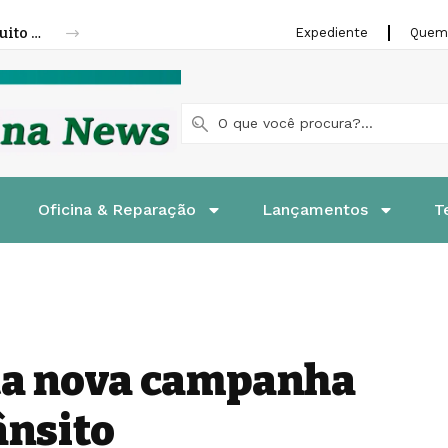
Fenatran 2026 abre credenciamento gratuito para visitantes
Expediente
Quem
Oficina & Reparação
Lançamentos
T
a nova campanha
ânsito