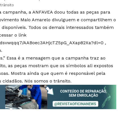
trânsito
a campanha, a ANFAVEA doou todas as peças para
Movimento Maio Amarelo divulguem e compartilhem o
 disponíveis. Todos os demais interessados também
essar o link
f3gdsvwqqq7/AABoec3AHjcTZ5pG_AXap82Xa?dl=0
,
o.
oas.” Essa é a mensagem que a campanha traz ao
sito, as peças mostram que os símbolos ali expostos
oas. Mostra ainda que quem é responsável pela
 cidadãos. Nós somos o trânsito.