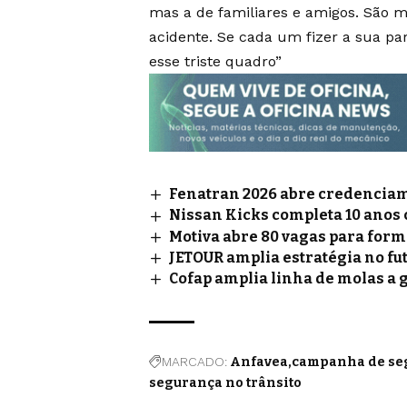
mas a de familiares e amigos. São 
acidente. Se cada um fizer a sua pa
esse triste quadro”
Fenatran 2026 abre credenciame
Nissan Kicks completa 10 anos
Motiva abre 80 vagas para for
JETOUR amplia estratégia no fu
Cofap amplia linha de molas a 
MARCADO:
Anfavea
campanha de seg
segurança no trânsito