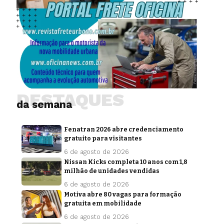
DESTAQUES
da semana
Fenatran 2026 abre credenciamento
gratuito para visitantes
6 de agosto de 2026
Nissan Kicks completa 10 anos com 1,8
milhão de unidades vendidas
6 de agosto de 2026
Motiva abre 80 vagas para formação
gratuita em mobilidade
6 de agosto de 2026