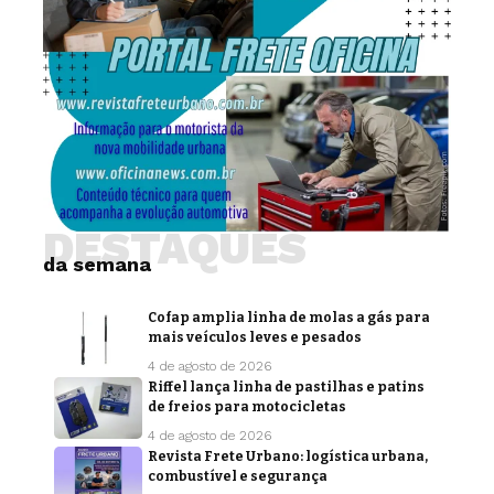
DESTAQUES
da semana
Cofap amplia linha de molas a gás para
mais veículos leves e pesados
4 de agosto de 2026
Riffel lança linha de pastilhas e patins
de freios para motocicletas
4 de agosto de 2026
Revista Frete Urbano: logística urbana,
combustível e segurança