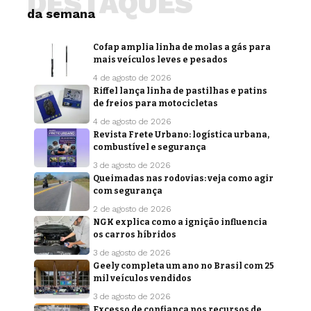
DESTAQUES
da semana
Cofap amplia linha de molas a gás para
mais veículos leves e pesados
4 de agosto de 2026
Riffel lança linha de pastilhas e patins
de freios para motocicletas
4 de agosto de 2026
Revista Frete Urbano: logística urbana,
combustível e segurança
3 de agosto de 2026
Queimadas nas rodovias: veja como agir
com segurança
2 de agosto de 2026
NGK explica como a ignição influencia
os carros híbridos
3 de agosto de 2026
Geely completa um ano no Brasil com 25
mil veículos vendidos
3 de agosto de 2026
Excesso de confiança nos recursos de