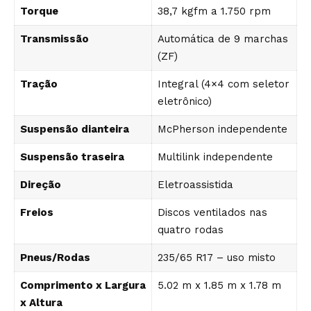
Torque
38,7 kgfm a 1.750 rpm
Transmissão
Automática de 9 marchas
(ZF)
Tração
Integral (4×4 com seletor
eletrônico)
Suspensão dianteira
McPherson independente
Suspensão traseira
Multilink independente
Direção
Eletroassistida
Freios
Discos ventilados nas
quatro rodas
Pneus/Rodas
235/65 R17 – uso misto
Comprimento x Largura
5.02 m x 1.85 m x 1.78 m
x Altura