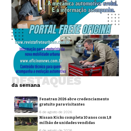
DESTAQUES
da semana
Fenatran 2026 abre credenciamento
gratuito para visitantes
6 de agosto de 2026
Nissan Kicks completa 10 anos com 1,8
milhão de unidades vendidas
6 de agosto de 2026