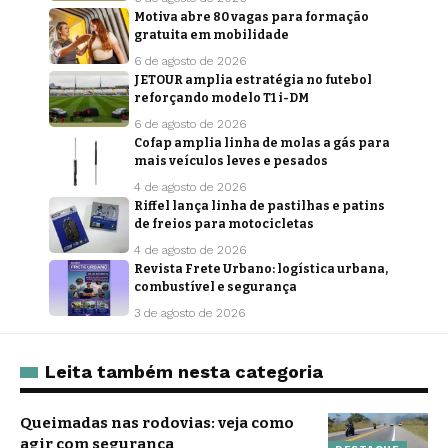
Motiva abre 80 vagas para formação
gratuita em mobilidade
6 de agosto de 2026
JETOUR amplia estratégia no futebol
reforçando modelo T1 i-DM
6 de agosto de 2026
Cofap amplia linha de molas a gás para
mais veículos leves e pesados
4 de agosto de 2026
Riffel lança linha de pastilhas e patins
de freios para motocicletas
4 de agosto de 2026
Revista Frete Urbano: logística urbana,
combustível e segurança
3 de agosto de 2026
Leita também nesta categoria
Queimadas nas rodovias: veja como
agir com segurança