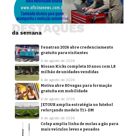
DESTAQUES
da semana
Fenatran 2026 abre credenciamento
gratuito para visitantes
6 de agosto de 2026
Nissan Kicks completa 10 anos com 1,8
milhão de unidades vendidas
6 de agosto de 2026
Motiva abre 80 vagas para formação
gratuita em mobilidade
6 de agosto de 2026
JETOUR amplia estratégia no futebol
reforçando modelo T1 i-DM
6 de agosto de 2026
Cofap amplia linha de molas a gás para
mais veículos leves e pesados