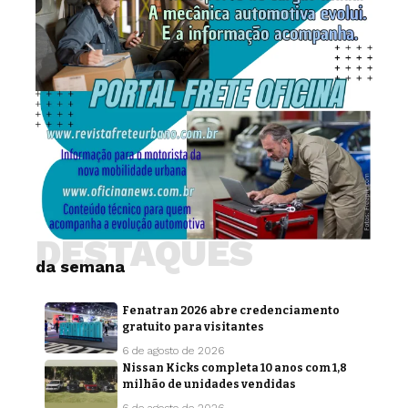
DESTAQUES
da semana
Fenatran 2026 abre credenciamento
gratuito para visitantes
6 de agosto de 2026
Nissan Kicks completa 10 anos com 1,8
milhão de unidades vendidas