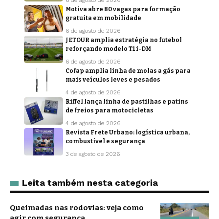
6 de agosto de 2026
Motiva abre 80 vagas para formação
gratuita em mobilidade
6 de agosto de 2026
JETOUR amplia estratégia no futebol
reforçando modelo T1 i-DM
6 de agosto de 2026
Cofap amplia linha de molas a gás para
mais veículos leves e pesados
4 de agosto de 2026
Riffel lança linha de pastilhas e patins
de freios para motocicletas
4 de agosto de 2026
Revista Frete Urbano: logística urbana,
combustível e segurança
3 de agosto de 2026
Leita também nesta categoria
Queimadas nas rodovias: veja como
agir com segurança