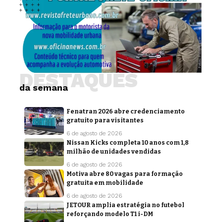
DESTAQUES
da semana
Fenatran 2026 abre credenciamento
gratuito para visitantes
6 de agosto de 2026
Nissan Kicks completa 10 anos com 1,8
milhão de unidades vendidas
6 de agosto de 2026
Motiva abre 80 vagas para formação
gratuita em mobilidade
6 de agosto de 2026
JETOUR amplia estratégia no futebol
reforçando modelo T1 i-DM