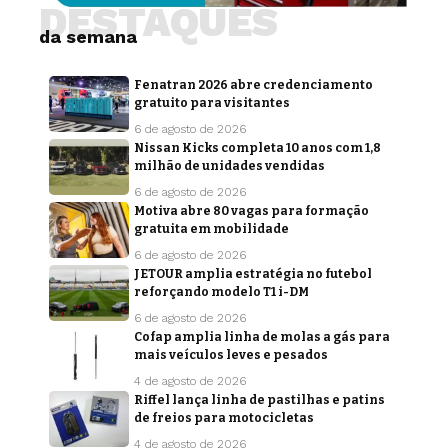
DESTAQUES
da semana
Fenatran 2026 abre credenciamento
gratuito para visitantes
6 de agosto de 2026
Nissan Kicks completa 10 anos com 1,8
milhão de unidades vendidas
6 de agosto de 2026
Motiva abre 80 vagas para formação
gratuita em mobilidade
6 de agosto de 2026
JETOUR amplia estratégia no futebol
reforçando modelo T1 i-DM
6 de agosto de 2026
Cofap amplia linha de molas a gás para
mais veículos leves e pesados
4 de agosto de 2026
Riffel lança linha de pastilhas e patins
de freios para motocicletas
4 de agosto de 2026