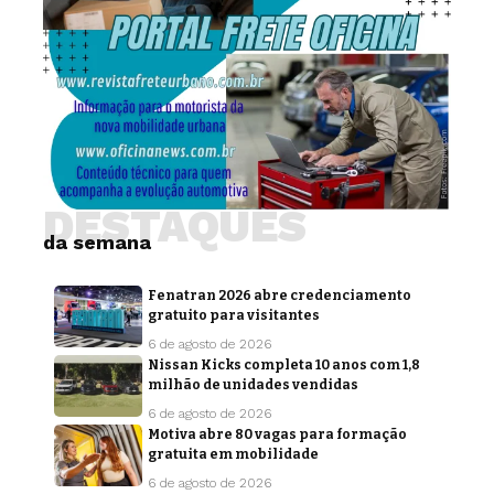
DESTAQUES
da semana
Fenatran 2026 abre credenciamento
gratuito para visitantes
6 de agosto de 2026
Nissan Kicks completa 10 anos com 1,8
milhão de unidades vendidas
6 de agosto de 2026
Motiva abre 80 vagas para formação
gratuita em mobilidade
6 de agosto de 2026