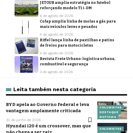
JETOUR amplia estratégia no futebol
reforçando modelo T1 i-DM
6 de agosto de 2026
Cofap amplia linha de molas a gás para
mais veículos leves e pesados
4 de agosto de 2026
Riffel lança linha de pastilhas e patins
de freios para motocicletas
4 de agosto de 2026
Revista Frete Urbano: logística urbana,
combustível e segurança
3 de agosto de 2026
Leita também nesta categoria
BYD apela ao Governo Federal e leva
COLUNISTAS
vantagem amplamente criticada
DESTAQUE
NOTÍCIAS
30 de junho de 2026
Hyundai i20 é um crossover, mas que
COLUNISTAS
não chega a ser raiz