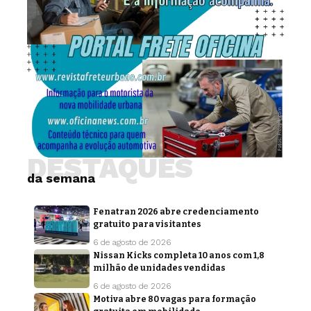
DESTAQUES
da semana
Fenatran 2026 abre credenciamento
gratuito para visitantes
6 de agosto de 2026
Nissan Kicks completa 10 anos com 1,8
milhão de unidades vendidas
6 de agosto de 2026
Motiva abre 80 vagas para formação