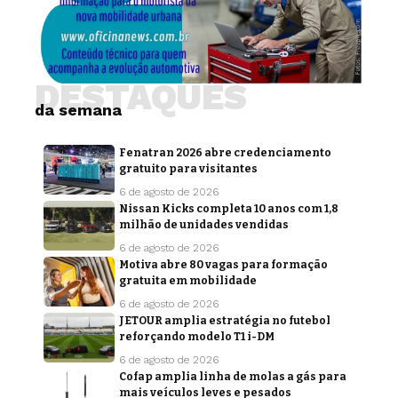
DESTAQUES
da semana
Fenatran 2026 abre credenciamento
gratuito para visitantes
6 de agosto de 2026
Nissan Kicks completa 10 anos com 1,8
milhão de unidades vendidas
6 de agosto de 2026
Motiva abre 80 vagas para formação
gratuita em mobilidade
6 de agosto de 2026
JETOUR amplia estratégia no futebol
reforçando modelo T1 i-DM
6 de agosto de 2026
Cofap amplia linha de molas a gás para
mais veículos leves e pesados