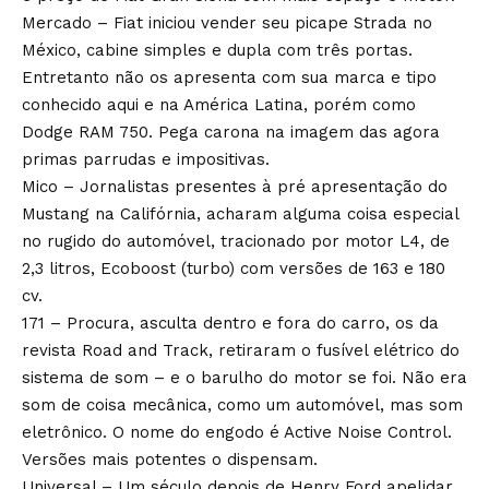
Mercado – Fiat iniciou vender seu picape Strada no
México, cabine simples e dupla com três portas.
Entretanto não os apresenta com sua marca e tipo
conhecido aqui e na América Latina, porém como
Dodge RAM 750. Pega carona na imagem das agora
primas parrudas e impositivas.
Mico – Jornalistas presentes à pré apresentação do
Mustang na Califórnia, acharam alguma coisa especial
no rugido do automóvel, tracionado por motor L4, de
2,3 litros, Ecoboost (turbo) com versões de 163 e 180
cv.
171 – Procura, asculta dentro e fora do carro, os da
revista Road and Track, retiraram o fusível elétrico do
sistema de som – e o barulho do motor se foi. Não era
som de coisa mecânica, como um automóvel, mas som
eletrônico. O nome do engodo é Active Noise Control.
Versões mais potentes o dispensam.
Universal – Um século depois de Henry Ford apelidar