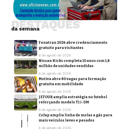
DESTAQUES
da semana
Fenatran 2026 abre credenciamento
gratuito para visitantes
6 de agosto de 2026
Nissan Kicks completa 10 anos com 1,8
milhão de unidades vendidas
6 de agosto de 2026
Motiva abre 80 vagas para formação
gratuita em mobilidade
6 de agosto de 2026
JETOUR amplia estratégia no futebol
reforçando modelo T1 i-DM
6 de agosto de 2026
Cofap amplia linha de molas a gás para
mais veículos leves e pesados
4 de agosto de 2026