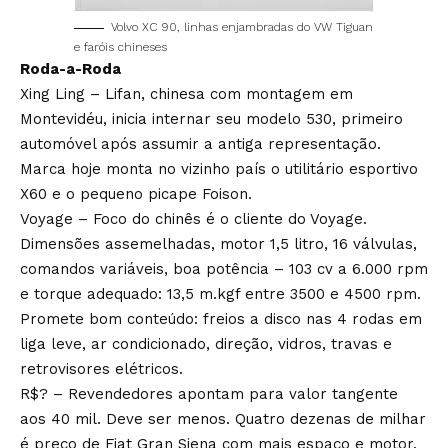
Volvo XC 90, linhas enjambradas do VW Tiguan
e faróis chineses
Roda-a-Roda
Xing Ling – Lifan, chinesa com montagem em
Montevidéu, inicia internar seu modelo 530, primeiro
automóvel após assumir a antiga representação.
Marca hoje monta no vizinho país o utilitário esportivo
X60 e o pequeno picape Foison.
Voyage – Foco do chinês é o cliente do Voyage.
Dimensões assemelhadas, motor 1,5 litro, 16 válvulas,
comandos variáveis, boa potência – 103 cv a 6.000 rpm
e torque adequado: 13,5 m.kgf entre 3500 e 4500 rpm.
Promete bom conteúdo: freios a disco nas 4 rodas em
liga leve, ar condicionado, direção, vidros, travas e
retrovisores elétricos.
R$? – Revendedores apontam para valor tangente
aos 40 mil. Deve ser menos. Quatro dezenas de milhar
é preço de Fiat Gran Siena com mais espaço e motor.