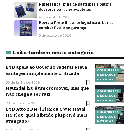
Riffel lança linha de pastilhas e patins
de freios para motocicletas
4 de agosto de 2026
Revista Frete Urbano: logística urbana,
combustível e segurança
3 de agosto de 2026
Leita também nesta categoria
BYD apela ao Governo Federal e leva
COLUNISTAS
vantagem amplamente criticada
DESTAQUE
NOTÍCIAS
30 de junho de 2026
Hyundai i20 é um crossover, mas que
COLUNISTAS
não chega a ser raiz
DESTAQUE
NOTÍCIAS
23 de junho de 2026
BYD Atto 2 DM-i Flex ou GWM Haval
COLUNISTAS
H6 Flex: qual híbrido plug-in é mais
DESTAQUE
avançado?
NOTÍCIAS