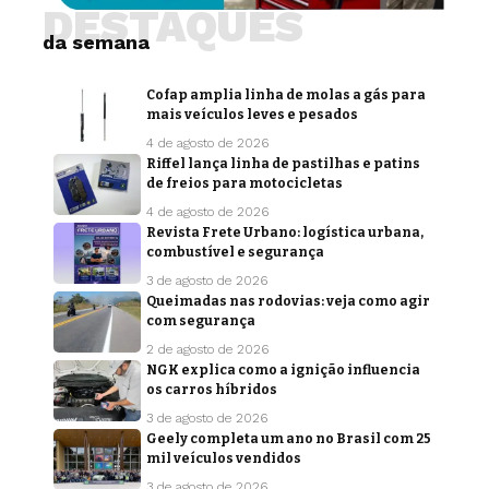
DESTAQUES
da semana
Cofap amplia linha de molas a gás para
mais veículos leves e pesados
4 de agosto de 2026
Riffel lança linha de pastilhas e patins
de freios para motocicletas
4 de agosto de 2026
Revista Frete Urbano: logística urbana,
combustível e segurança
3 de agosto de 2026
Queimadas nas rodovias: veja como agir
com segurança
2 de agosto de 2026
NGK explica como a ignição influencia
os carros híbridos
3 de agosto de 2026
Geely completa um ano no Brasil com 25
mil veículos vendidos
3 de agosto de 2026