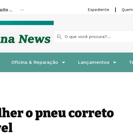
Fenatran 2026 abre credenciamento gratuito para visitantes
Expediente
Quem
Oficina & Reparação
Lançamentos
T
lher o pneu correto
el