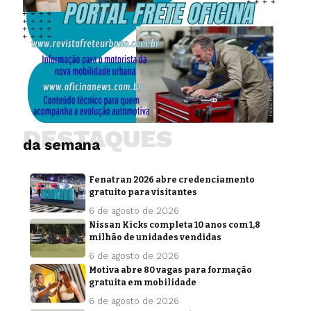
DESTAQUES
da semana
Fenatran 2026 abre credenciamento
gratuito para visitantes
6 de agosto de 2026
Nissan Kicks completa 10 anos com 1,8
milhão de unidades vendidas
6 de agosto de 2026
Motiva abre 80 vagas para formação
gratuita em mobilidade
6 de agosto de 2026