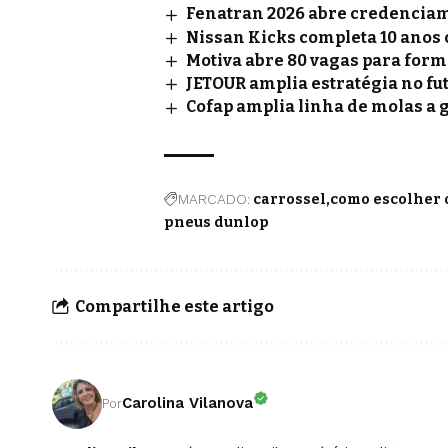
Fenatran 2026 abre credenciame
Nissan Kicks completa 10 anos
Motiva abre 80 vagas para for
JETOUR amplia estratégia no fu
Cofap amplia linha de molas a 
MARCADO:
carrossel
como escolher 
pneus dunlop
Compartilhe este artigo
Carolina Vilanova
Por