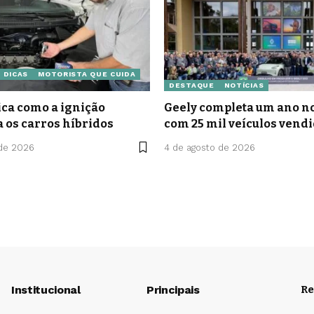
DICAS
MOTORISTA QUE CUIDA
DESTAQUE
NOTÍCIAS
ca como a ignição
Geely completa um ano no
a os carros híbridos
com 25 mil veículos vend
 de 2026
4 de agosto de 2026
Institucional
Principais
Re