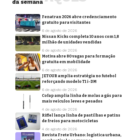
da semana
Fenatran 2026 abre credenciamento
gratuito para visitantes
6 de agosto de 2026
Nissan Kicks completa 10 anos com 1,8
milhão de unidades vendidas
6 de agosto de 2026
Motiva abre 80 vagas para formação
gratuita em mobilidade
6 de agosto de 2026
JETOUR amplia estratégia no futebol
reforçando modelo T1 i-DM
6 de agosto de 2026
Cofap amplia linha de molas a gás para
mais veículos leves e pesados
4 de agosto de 2026
Riffel lança linha de pastilhas e patins
de freios para motocicletas
4 de agosto de 2026
Revista Frete Urbano: logística urbana,