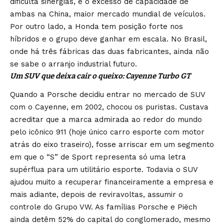
dificulta sinergias, e o excesso de capacidade de
ambas na China, maior mercado mundial de veículos.
Por outro lado, a Honda tem posição forte nos
híbridos e o grupo deve ganhar em escala. No Brasil,
onde há três fábricas das duas fabricantes, ainda não
se sabe o arranjo industrial futuro.
Um SUV que deixa cair o queixo: Cayenne Turbo GT
Quando a Porsche decidiu entrar no mercado de SUV
com o Cayenne, em 2002, chocou os puristas. Custava
acreditar que a marca admirada ao redor do mundo
pelo icônico 911 (hoje único carro esporte com motor
atrás do eixo traseiro), fosse arriscar em um segmento
em que o “S” de Sport representa só uma letra
supérflua para um utilitário esporte. Todavia o SUV
ajudou muito a recuperar financeiramente a empresa e
mais adiante, depois de reviravoltas, assumir o
controle do Grupo VW. As famílias Porsche e Piëch
ainda detêm 52% do capital do conglomerado, mesmo