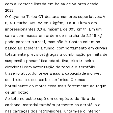
com a Porsche listada em bolsa de valores desde
2022.
O Cayenne Turbo GT destaca números superlativos: V-
8, 4-L turbo, 659 cv, 86,7 kgf·m, 0 a 100 km/h em
impressionantes 3,3 s, máxima de 305 km/h. Em um
carro com massa em ordem de marcha de 2.245 kg
pode parecer surreal, mas não é. Costas colam no
banco ao acelerar a fundo, comportamento em curvas
totalmente previsível graças à combinação perfeita de
suspensão pneumática adaptativa, eixo traseiro
direcional com vetorização de torque e aerofólio
traseiro ativo. Junte-se a isso a capacidade incrível
dos freios a disco carbo-cerâmico. O ronco
borbulhante do motor ecoa mais fortemente ao toque
de um botão.
Ao teto no estilo cupê em compósito de fibra de
carbono, material também presente no aerofólio e
nas carcaças dos retrovisores, juntam-se o interior