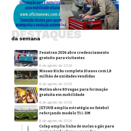
DESTAQUES
da semana
Fenatran 2026 abre credenciamento
gratuito para visitantes
6 de agosto de 2026
Nissan Kicks completa 10 anos com 1,8
milhão de unidades vendidas
6 de agosto de 2026
Motiva abre 80 vagas para formação
gratuita em mobilidade
6 de agosto de 2026
JETOUR amplia estratégia no futebol
reforçando modelo T1 i-DM
6 de agosto de 2026
Cofap amplia linha de molas a gás para