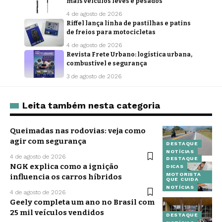
mais veículos leves e pesados
4 de agosto de 2026
Riffel lança linha de pastilhas e patins
de freios para motocicletas
4 de agosto de 2026
Revista Frete Urbano: logística urbana,
combustível e segurança
3 de agosto de 2026
Leita também nesta categoria
Queimadas nas rodovias: veja como
agir com segurança
DESTAQUE
NOTÍCIAS
4 de agosto de 2026
DESTAQUE
NGK explica como a ignição
DICAS
MOTORISTA
influencia os carros híbridos
QUE CUIDA
NOTÍCIAS
4 de agosto de 2026
Geely completa um ano no Brasil com
25 mil veículos vendidos
DESTAQUE