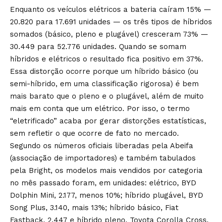
Enquanto os veículos elétricos a bateria caíram 15% —
20.820 para 17.691 unidades — os três tipos de híbridos
somados (básico, pleno e plugável) cresceram 73% —
30.449 para 52.776 unidades. Quando se somam
híbridos e elétricos o resultado fica positivo em 37%.
Essa distorção ocorre porque um híbrido básico (ou
semi-híbrido, em uma classificação rigorosa) é bem
mais barato que o pleno e o plugável, além de muito
mais em conta que um elétrico. Por isso, o termo
“eletrificado” acaba por gerar distorções estatísticas,
sem refletir o que ocorre de fato no mercado.
Segundo os números oficiais liberadas pela Abeifa
(associação de importadores) e também tabulados
pela Bright, os modelos mais vendidos por categoria
no mês passado foram, em unidades: elétrico, BYD
Dolphin Mini, 2.177, menos 10%; híbrido plugável, BYD
Song Plus, 3.140, mais 13%; híbrido básico, Fiat
Fastback, 2.447 e híbrido pleno, Toyota Corolla Cross,