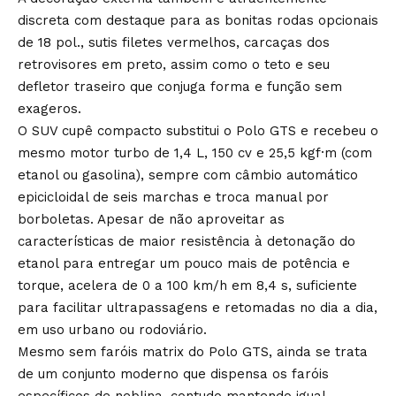
discreta com destaque para as bonitas rodas opcionais
de 18 pol., sutis filetes vermelhos, carcaças dos
retrovisores em preto, assim como o teto e seu
defletor traseiro que conjuga forma e função sem
exageros.
O SUV cupê compacto substitui o Polo GTS e recebeu o
mesmo motor turbo de 1,4 L, 150 cv e 25,5 kgf·m (com
etanol ou gasolina), sempre com câmbio automático
epicicloidal de seis marchas e troca manual por
borboletas. Apesar de não aproveitar as
características de maior resistência à detonação do
etanol para entregar um pouco mais de potência e
torque, acelera de 0 a 100 km/h em 8,4 s, suficiente
para facilitar ultrapassagens e retomadas no dia a dia,
em uso urbano ou rodoviário.
Mesmo sem faróis matrix do Polo GTS, ainda se trata
de um conjunto moderno que dispensa os faróis
específicos de neblina, contudo mantendo igual