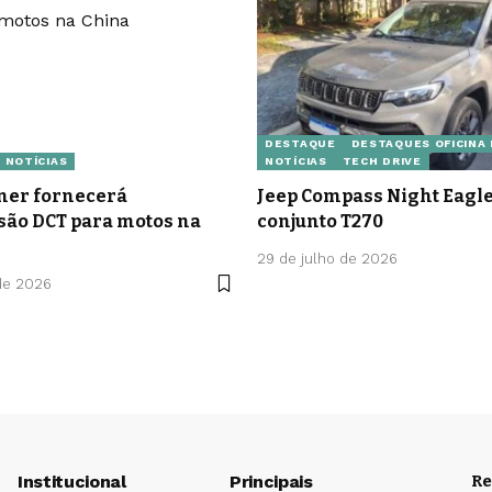
DESTAQUE
DESTAQUES OFICINA
NOTÍCIAS
NOTÍCIAS
TECH DRIVE
er fornecerá
Jeep Compass Night Eag
são DCT para motos na
conjunto T270
29 de julho de 2026
de 2026
Institucional
Principais
Re