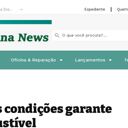
Riffel lança linha de pastilhas e patins de freios para motocicletas
Expediente
Quem
Oficina & Reparação
Lançamentos
T
s condições garante
stível