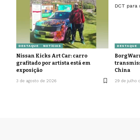
DESTAQUE
NOTÍCIAS
DESTAQUE
Nissan Kicks Art Car: carro
BorgWarn
grafitado por artista está em
transmis
exposição
China
3 de agosto de 2026
29 de julho 