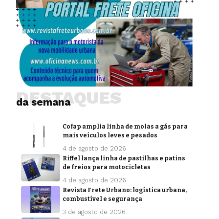
DESTAQUES
da semana
Cofap amplia linha de molas a gás para
mais veículos leves e pesados
4 de agosto de 2026
Riffel lança linha de pastilhas e patins
de freios para motocicletas
4 de agosto de 2026
Revista Frete Urbano: logística urbana,
combustível e segurança
3 de agosto de 2026