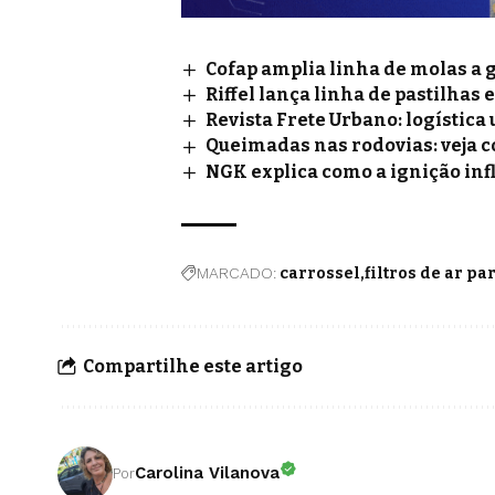
Cofap amplia linha de molas a 
Riffel lança linha de pastilhas 
Revista Frete Urbano: logístic
Queimadas nas rodovias: veja 
NGK explica como a ignição inf
MARCADO:
carrossel
filtros de ar p
Compartilhe este artigo
Carolina Vilanova
Por