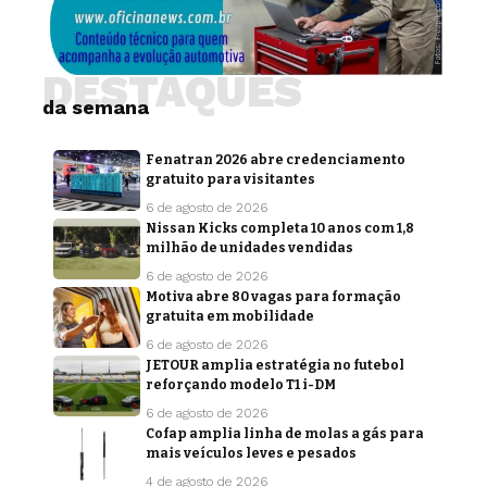
DESTAQUES
da semana
Fenatran 2026 abre credenciamento
gratuito para visitantes
6 de agosto de 2026
Nissan Kicks completa 10 anos com 1,8
milhão de unidades vendidas
6 de agosto de 2026
Motiva abre 80 vagas para formação
gratuita em mobilidade
6 de agosto de 2026
JETOUR amplia estratégia no futebol
reforçando modelo T1 i-DM
6 de agosto de 2026
Cofap amplia linha de molas a gás para
mais veículos leves e pesados
4 de agosto de 2026