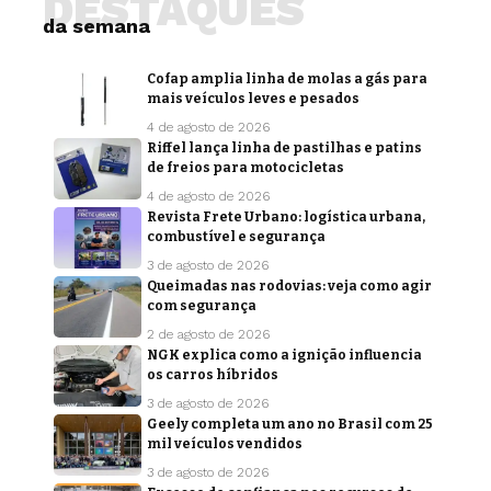
DESTAQUES
da semana
Cofap amplia linha de molas a gás para
mais veículos leves e pesados
4 de agosto de 2026
Riffel lança linha de pastilhas e patins
de freios para motocicletas
4 de agosto de 2026
Revista Frete Urbano: logística urbana,
combustível e segurança
3 de agosto de 2026
Queimadas nas rodovias: veja como agir
com segurança
2 de agosto de 2026
NGK explica como a ignição influencia
os carros híbridos
3 de agosto de 2026
Geely completa um ano no Brasil com 25
mil veículos vendidos
3 de agosto de 2026