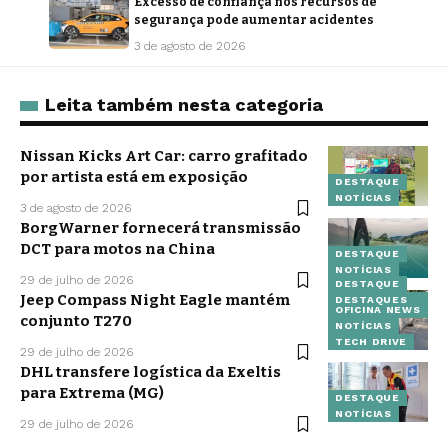
Excesso de confiança nos recursos de
segurança pode aumentar acidentes
3 de agosto de 2026
Leita também nesta categoria
Nissan Kicks Art Car: carro grafitado
por artista está em exposição
DESTAQUE
NOTÍCIAS
3 de agosto de 2026
BorgWarner fornecerá transmissão
DCT para motos na China
DESTAQUE
NOTÍCIAS
29 de julho de 2026
DESTAQUE
Jeep Compass Night Eagle mantém
DESTAQUES
OFICINA NEWS
conjunto T270
NOTÍCIAS
TECH DRIVE
29 de julho de 2026
DHL transfere logística da Exeltis
para Extrema (MG)
DESTAQUE
NOTÍCIAS
29 de julho de 2026