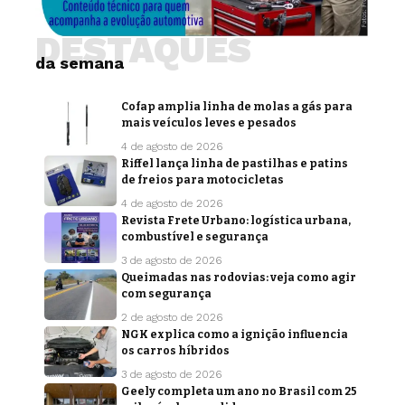
DESTAQUES
da semana
Cofap amplia linha de molas a gás para
mais veículos leves e pesados
4 de agosto de 2026
Riffel lança linha de pastilhas e patins
de freios para motocicletas
4 de agosto de 2026
Revista Frete Urbano: logística urbana,
combustível e segurança
3 de agosto de 2026
Queimadas nas rodovias: veja como agir
com segurança
2 de agosto de 2026
NGK explica como a ignição influencia
os carros híbridos
3 de agosto de 2026
Geely completa um ano no Brasil com 25