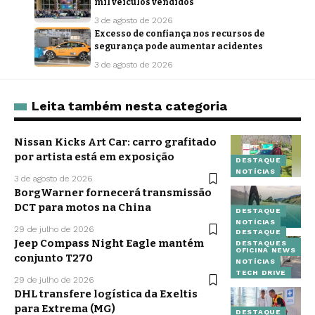
mil veículos vendidos
3 de agosto de 2026
Excesso de confiança nos recursos de
segurança pode aumentar acidentes
3 de agosto de 2026
Leita também nesta categoria
Nissan Kicks Art Car: carro grafitado
por artista está em exposição
DESTAQUE
NOTÍCIAS
3 de agosto de 2026
BorgWarner fornecerá transmissão
DCT para motos na China
DESTAQUE
NOTÍCIAS
29 de julho de 2026
DESTAQUE
Jeep Compass Night Eagle mantém
DESTAQUES
OFICINA NEWS
conjunto T270
NOTÍCIAS
TECH DRIVE
29 de julho de 2026
DHL transfere logística da Exeltis
para Extrema (MG)
DESTAQUE