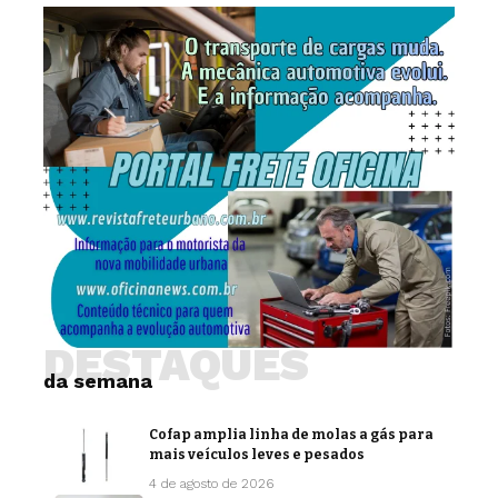
DESTAQUES
da semana
Cofap amplia linha de molas a gás para
mais veículos leves e pesados
4 de agosto de 2026