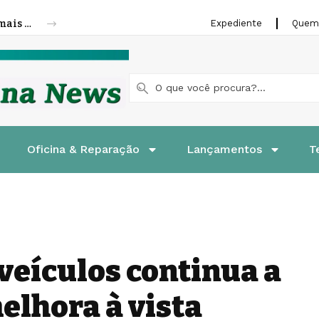
Cofap amplia linha de molas a gás para mais veículos leves e pesados
Expediente
Quem
Oficina & Reparação
Lançamentos
T
 veículos continua a
elhora à vista