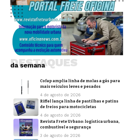
DESTAQUES
da semana
Cofap amplia linha de molas a gás para
mais veículos leves e pesados
4 de agosto de 2026
Riffel lança linha de pastilhas e patins
de freios para motocicletas
4 de agosto de 2026
Revista Frete Urbano: logística urbana,
combustível e segurança
3 de agosto de 2026