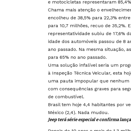
e motocicletas representaram 85,4% 
Chama mais atenção o envelheciment
encolheu de 38,5% para 22,3% entre
para 10,7 milhões, recuo de 35,2%. E
representatividade subiu de 17,6% d
idade dos automóveis passou de 8 a
ano passado. Na mesma situação, as
para 65% no ano passado.
Uma solução infalível seria um prog
à Inspeção Técnica Veicular, esta ho
uma pauta impopular que nenhum po
com consequências graves para segu
de combustível.
Brasil tem hoje 4,4 habitantes por ve
México (2,4). Nada mudou.
Jeep terá série especial e confirma lan
Depois de 10 anos e mais de 1,3 mil