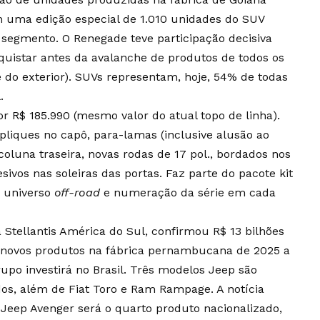
 uma edição especial de 1.010 unidades do SUV
segmento. O Renegade teve participação decisiva
uistar antes da avalanche de produtos de todos os
e do exterior). SUVs representam, hoje, 54% de todas
.
or R$ 185.990 (mesmo valor do atual topo de linha).
pliques no capô, para-lamas (inclusive alusão ao
 coluna traseira, novas rodas de 17 pol., bordados nos
sivos nas soleiras das portas. Faz parte do pacote kit
o universo
off-road
e numeração da série em cada
Stellantis América do Sul, confirmou R$ 13 bilhões
 novos produtos na fábrica pernambucana de 2025 a
upo investirá no Brasil. Três modelos Jeep são
dos, além de Fiat Toro e Ram Rampage. A notícia
Jeep Avenger será o quarto produto nacionalizado,