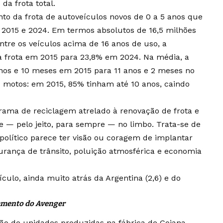
da frota total.
o da frota de autoveículos novos de 0 a 5 anos que
 2015 e 2024. Em termos absolutos de 16,5 milhões
ntre os veículos acima de 16 anos de uso, a
a frota em 2015 para 23,8% em 2024. Na média, a
nos e 10 meses em 2015 para 11 anos e 2 meses no
 motos: em 2015, 85% tinham até 10 anos, caindo
rama de reciclagem atrelado à renovação de frota e
je — pelo jeito, para sempre — no limbo. Trata-se de
lítico parece ter visão ou coragem de implantar
rança de trânsito, poluição atmosférica e economia
ículo, ainda muito atrás da Argentina (2,6) e do
çamento do Avenger
hão de unidades produzidas na fábrica de Goiana