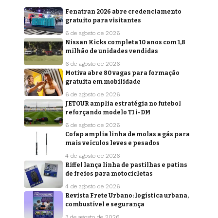
Fenatran 2026 abre credenciamento
gratuito para visitantes
6 de agosto de 2026
Nissan Kicks completa 10 anos com 1,8
milhão de unidades vendidas
6 de agosto de 2026
Motiva abre 80 vagas para formação
gratuita em mobilidade
6 de agosto de 2026
JETOUR amplia estratégia no futebol
reforçando modelo T1 i-DM
6 de agosto de 2026
Cofap amplia linha de molas a gás para
mais veículos leves e pesados
4 de agosto de 2026
Riffel lança linha de pastilhas e patins
de freios para motocicletas
4 de agosto de 2026
Revista Frete Urbano: logística urbana,
combustível e segurança
3 de agosto de 2026