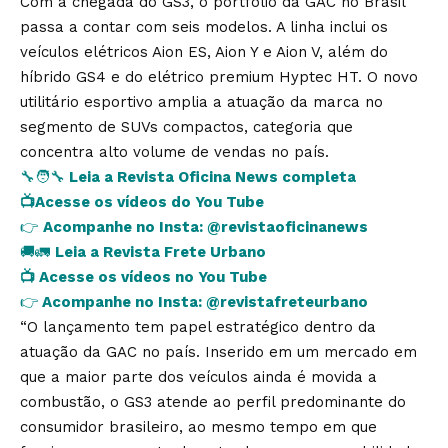
Com a chegada do GS3, o portfólio da GAC no Brasil
passa a contar com seis modelos. A linha inclui os
veículos elétricos Aion ES, Aion Y e Aion V, além do
híbrido GS4 e do elétrico premium Hyptec HT. O novo
utilitário esportivo amplia a atuação da marca no
segmento de SUVs compactos, categoria que
concentra alto volume de vendas no país.
🔧🧑‍🔧
Leia a Revista Oficina News completa
📺
Acesse os vídeos do You Tube
👉
Acompanhe no Insta:
@revistaoficinanews
🚚🚛
Leia a Revista Frete Urbano
📺
Acesse os vídeos no You Tube
👉
Acompanhe no Insta:
@revistafreteurbano
“O lançamento tem papel estratégico dentro da
atuação da GAC no país. Inserido em um mercado em
que a maior parte dos veículos ainda é movida a
combustão, o GS3 atende ao perfil predominante do
consumidor brasileiro, ao mesmo tempo em que