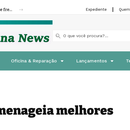
Riffel lança linha de pastilhas e patins de freios para motocicletas
Expediente
Quem
Oficina & Reparação
Lançamentos
T
menageia melhores