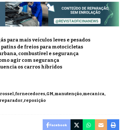
gás para mais veículos leves e pesados
e patins de freios para motocicletas
a urbana, combustível e segurança
como agir com segurança
luencia os carros híbridos
rossel
fornecedores
GM
manutenção
mecanica
reparador
reposição
Facebook