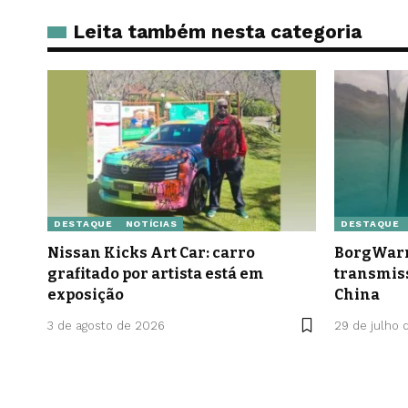
Leita também nesta categoria
DESTAQUE
NOTÍCIAS
DESTAQUE
Nissan Kicks Art Car: carro
BorgWarn
grafitado por artista está em
transmis
exposição
China
3 de agosto de 2026
29 de julho 