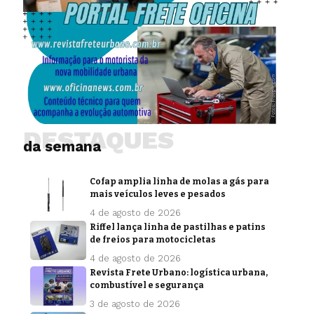
DESTAQUES
da semana
Cofap amplia linha de molas a gás para
mais veículos leves e pesados
4 de agosto de 2026
Riffel lança linha de pastilhas e patins
de freios para motocicletas
4 de agosto de 2026
Revista Frete Urbano: logística urbana,
combustível e segurança
3 de agosto de 2026