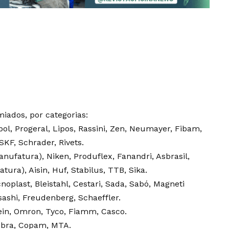
miados, por categorias:
l, Progeral, Lipos, Rassini, Zen, Neumayer, Fibam,
KF, Schrader, Rivets.
nufatura), Niken, Produflex, Fanandri, Asbrasil,
ura), Aisin, Huf, Stabilus, TTB, Sika.
oplast, Bleistahl, Cestari, Sada, Sabó, Magneti
sashi, Freudenberg, Schaeffler.
rein, Omron, Tyco, Fiamm, Casco.
Cobra, Copam, MTA.