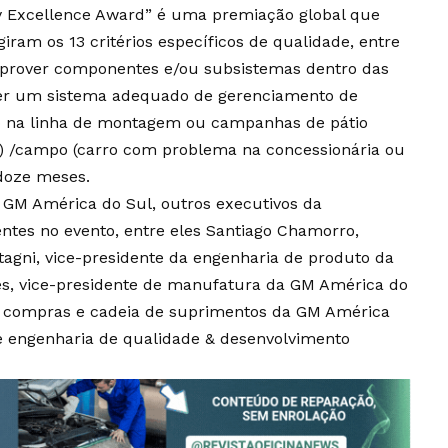
ty Excellence Award” é uma premiação global que
ram os 13 critérios específicos de qualidade, entre
B, prover componentes e/ou subsistemas dentro das
ter um sistema adequado de gerenciamento de
o na linha de montagem ou campanhas de pátio
) /campo (carro com problema na concessionária ou
 doze meses.
 GM América do Sul, outros executivos da
es no evento, entre eles Santiago Chamorro,
tagni, vice-presidente da engenharia de produto da
es, vice-presidente de manufatura da GM América do
 de compras e cadeia de suprimentos da GM América
de engenharia de qualidade & desenvolvimento