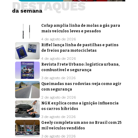
DESTAQUES
da semana
Cofap amplia linha de molas a gás para
mais veículos leves e pesados
4 de agosto de 2026
Riffel lança linha de pastilhas e patins
de freios para motocicletas
4 de agosto de 2026
Revista Frete Urbano: logística urbana,
combustível e segurança
3 de agosto de 2026
Queimadas nas rodovias: veja como agir
com segurança
2 de agosto de 2026
NGK explica como a ignição influencia
os carros híbridos
3 de agosto de 2026
Geely completa um ano no Brasil com 25
mil veículos vendidos
3 de agosto de 2026