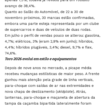
apenas 7,5%, todavia já revisou para um robusto
avanço de 38,4%.
Quanto ao Salão do Automóvel, de 22 a 30 de
novembro próximos, 30 marcas estão confirmadas,
embora uma parte esteja representada por um clube
de supercarros e duas de veículos de duas rodas.
Em julho o perfil de vendas pouco se alterou: gasolina,
4,7%; elétricos, 3% (eram 2,9% em junho); híbridos,
4,4%; híbridos plugáveis, 3,4%; diesel, 9,7% e flex,
74,6%.
Toro 2026 evolui em estilo e equipamentos
Depois de nove anos no mercado, a picape média
recebeu mudanças estilísticas de maior peso. A frente
ganhou mais atenção pela grade de linha verticais,
para-choque com saídas de ar nas extremidades e
nova chapa de deslizamento (
skidplate
). Atrás,
lanternas, para-choque e maçaneta de abertura da
tampa da caçamba bipartida lateralmente foram