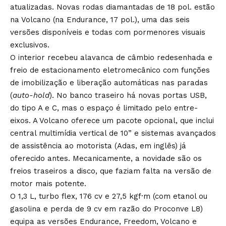
atualizadas. Novas rodas diamantadas de 18 pol. estão
na Volcano (na Endurance, 17 pol.), uma das seis
versões disponíveis e todas com pormenores visuais
exclusivos.
O interior recebeu alavanca de câmbio redesenhada e
freio de estacionamento eletromecânico com funções
de imobilização e liberação automáticas nas paradas
(
auto-hold
). No banco traseiro há novas portas USB,
do tipo A e C, mas o espaço é limitado pelo entre-
eixos. A Volcano oferece um pacote opcional, que inclui
central multimídia vertical de 10” e sistemas avançados
de assistência ao motorista (Adas, em inglês) já
oferecido antes. Mecanicamente, a novidade são os
freios traseiros a disco, que faziam falta na versão de
motor mais potente.
O 1,3 L, turbo flex, 176 cv e 27,5 kgf·m (com etanol ou
gasolina e perda de 9 cv em razão do Proconve L8)
equipa as versões Endurance, Freedom, Volcano e