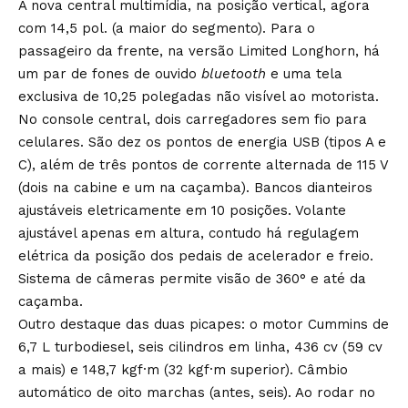
A nova central multimídia, na posição vertical, agora
com 14,5 pol. (a maior do segmento). Para o
passageiro da frente, na versão Limited Longhorn, há
um par de fones de ouvido
bluetooth
e uma tela
exclusiva de 10,25 polegadas não visível ao motorista.
No console central, dois carregadores sem fio para
celulares. São dez os pontos de energia USB (tipos A e
C), além de três pontos de corrente alternada de 115 V
(dois na cabine e um na caçamba). Bancos dianteiros
ajustáveis eletricamente em 10 posições. Volante
ajustável apenas em altura, contudo há regulagem
elétrica da posição dos pedais de acelerador e freio.
Sistema de câmeras permite visão de 360° e até da
caçamba.
Outro destaque das duas picapes: o motor Cummins de
6,7 L turbodiesel, seis cilindros em linha, 436 cv (59 cv
a mais) e 148,7 kgf·m (32 kgf·m superior). Câmbio
automático de oito marchas (antes, seis). Ao rodar no