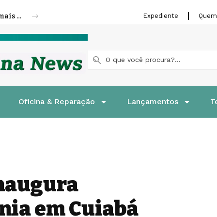
Cofap amplia linha de molas a gás para mais veículos leves e pesados
Expediente
Quem
Oficina & Reparação
Lançamentos
T
inaugura
nia em Cuiabá