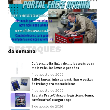
DESTAQUES
da semana
Cofap amplia linha de molas a gás para
mais veículos leves e pesados
4 de agosto de 2026
Riffel lança linha de pastilhas e patins
de freios para motocicletas
4 de agosto de 2026
Revista Frete Urbano: logística urbana,
combustível e segurança
3 de agosto de 2026