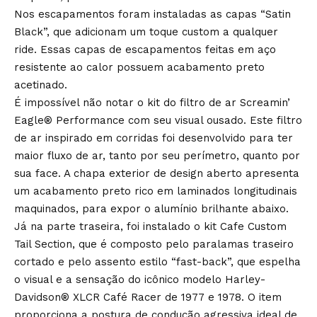
Nos escapamentos foram instaladas as capas “Satin
Black”, que adicionam um toque custom a qualquer
ride. Essas capas de escapamentos feitas em aço
resistente ao calor possuem acabamento preto
acetinado.
É impossível não notar o kit do filtro de ar Screamin’
Eagle® Performance com seu visual ousado. Este filtro
de ar inspirado em corridas foi desenvolvido para ter
maior fluxo de ar, tanto por seu perímetro, quanto por
sua face. A chapa exterior de design aberto apresenta
um acabamento preto rico em laminados longitudinais
maquinados, para expor o alumínio brilhante abaixo.
Já na parte traseira, foi instalado o kit Cafe Custom
Tail Section, que é composto pelo paralamas traseiro
cortado e pelo assento estilo “fast-back”, que espelha
o visual e a sensação do icônico modelo Harley-
Davidson® XLCR Café Racer de 1977 e 1978. O item
proporciona a postura de condução agressiva ideal de