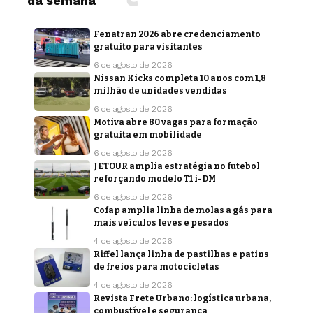
da semana
Fenatran 2026 abre credenciamento
gratuito para visitantes
6 de agosto de 2026
Nissan Kicks completa 10 anos com 1,8
milhão de unidades vendidas
6 de agosto de 2026
Motiva abre 80 vagas para formação
gratuita em mobilidade
6 de agosto de 2026
JETOUR amplia estratégia no futebol
reforçando modelo T1 i-DM
6 de agosto de 2026
Cofap amplia linha de molas a gás para
mais veículos leves e pesados
4 de agosto de 2026
Riffel lança linha de pastilhas e patins
de freios para motocicletas
4 de agosto de 2026
Revista Frete Urbano: logística urbana,
combustível e segurança