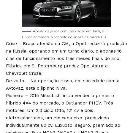
Apesar da grade com inspiração em Audi, o
Divine apresenta o conceito de linhas da marca DS
Crise – Braço alemão da GM, a Opel reduzirá produção
na Rússia, operando em um turno diário, e apenas 16
dias de funcionamento nos três meses finais do ano.
Fábrica em St Petersburg produz Opel Astra e
Chevrolet Cruze.
De volta – Na operação russa, em sociedade com a
AvtoVaz, está o jipinho Niva.
Pioneiro – 2015 Mitsubishi inicia vender o primeiro
híbrido 4×4 do mercado, o Outlander PHEV. Três
motores. Um 2.0 ciclo Otto, 121 cv e dois
eletrossíncronos, um em cada eixo, produzindo
individualmente 80 cv. Luxuoso, seguro, premiado ao
máximo no Euro NCAP, ANCAP e JNCAP. Preço