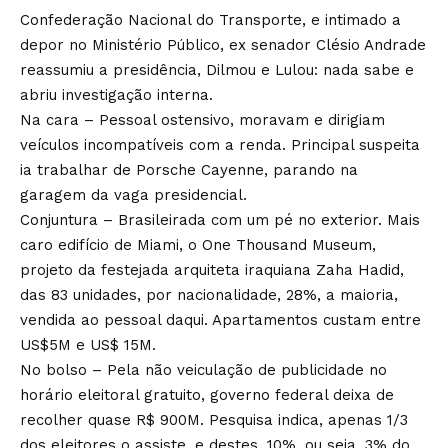
Confederação Nacional do Transporte, e intimado a
depor no Ministério Público, ex senador Clésio Andrade
reassumiu a presidência, Dilmou e Lulou: nada sabe e
abriu investigação interna.
Na cara – Pessoal ostensivo, moravam e dirigiam
veículos incompatíveis com a renda. Principal suspeita
ia trabalhar de Porsche Cayenne, parando na
garagem da vaga presidencial.
Conjuntura – Brasileirada com um pé no exterior. Mais
caro edifício de Miami, o One Thousand Museum,
projeto da festejada arquiteta iraquiana Zaha Hadid,
das 83 unidades, por nacionalidade, 28%, a maioria,
vendida ao pessoal daqui. Apartamentos custam entre
US$5M e US$ 15M.
No bolso – Pela não veiculação de publicidade no
horário eleitoral gratuito, governo federal deixa de
recolher quase R$ 900M. Pesquisa indica, apenas 1/3
dos eleitores o assiste, e destes, 10%, ou seja, 3% do