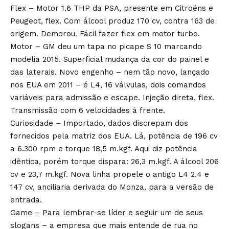
Flex – Motor 1.6 THP da PSA, presente em Citroëns e
Peugeot, flex. Com álcool produz 170 cv, contra 163 de
origem. Demorou. Fácil fazer flex em motor turbo.
Motor – GM deu um tapa no picape S 10 marcando
modelia 2015. Superficial mudança da cor do painel e
das laterais. Novo engenho – nem tão novo, lançado
nos EUA em 2011 – é L4, 16 válvulas, dois comandos
variáveis para admissão e escape. Injeção direta, flex.
Transmissão com 6 velocidades à frente.
Curiosidade – Importado, dados discrepam dos
fornecidos pela matriz dos EUA. Lá, potência de 196 cv
a 6.300 rpm e torque 18,5 m.kgf. Aqui diz potência
idêntica, porém torque dispara: 26,3 m.kgf. A álcool 206
cv e 23,7 m.kgf. Nova linha propele o antigo L4 2.4 e
147 cv, anciliaria derivada do Monza, para a versão de
entrada.
Game – Para lembrar-se líder e seguir um de seus
slogans – a empresa que mais entende de rua no