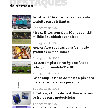
DESTAQUES
da semana
Fenatran 2026 abre credenciamento
gratuito para visitantes
6 de agosto de 2026
Nissan Kicks completa 10 anos com 1,8
milhão de unidades vendidas
6 de agosto de 2026
Motiva abre 80 vagas para formação
gratuita em mobilidade
6 de agosto de 2026
JETOUR amplia estratégia no futebol
reforçando modelo T1 i-DM
6 de agosto de 2026
Cofap amplia linha de molas a gás para
mais veículos leves e pesados
4 de agosto de 2026
Riffel lança linha de pastilhas e patins
de freios para motocicletas
4 de agosto de 2026