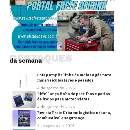
DESTAQUES
da semana
Cofap amplia linha de molas a gás para
mais veículos leves e pesados
4 de agosto de 2026
Riffel lança linha de pastilhas e patins
de freios para motocicletas
4 de agosto de 2026
Revista Frete Urbano: logística urbana,
combustível e segurança
3 de agosto de 2026