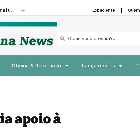
Cofap amplia linha de molas a gás para mais veículos leves e pesados
Expediente
Quem
Oficina & Reparação
Lançamentos
T
ia apoio à