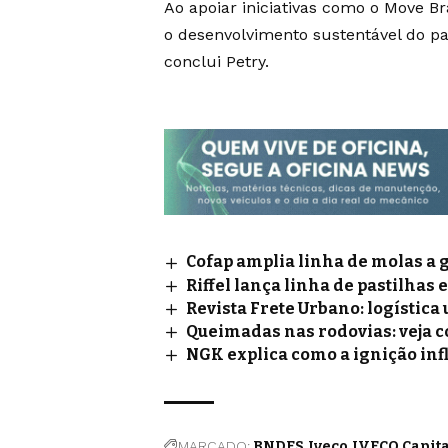
Ao apoiar iniciativas como o Move B
o desenvolvimento sustentável do paí
conclui Petry.
Cofap amplia linha de molas a 
Riffel lança linha de pastilhas 
Revista Frete Urbano: logístic
Queimadas nas rodovias: veja 
NGK explica como a ignição inf
MARCADO:
BNDES
Iveco
IVECO Capita