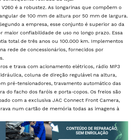
 V260 é a robustez. As longarinas que compõem o
etangular de 100 mm de altura por 50 mm de largura.
egundo a empresa, esse conjunto é superior ao da
r maior confiabilidade de uso no longo prazo. Essa
ntia total de três anos ou 100.000 km. Implementos
na rede de concessionários, fornecidos por
s.
ros e trava com acionamento elétricos, rádio MP3
dráulica, coluna de direção regulável na altura,
com pré-tensionadores, travamento automático das
a do facho dos faróis e porta-copos. Os freios são
ipado com a exclusiva JAC Connect Front Camera,
e grava num cartão de memória todas as imagens à