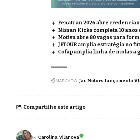
Fenatran 2026 abre credenciame
Nissan Kicks completa 10 anos
Motiva abre 80 vagas para for
JETOUR amplia estratégia no fu
Cofap amplia linha de molas a 
MARCADO:
Jac Motors
lançamento V
Compartilhe este artigo
Carolina Vilanova
Por