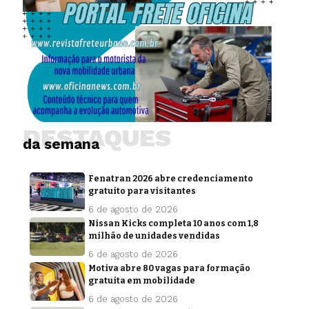
DESTAQUES
da semana
Fenatran 2026 abre credenciamento
gratuito para visitantes
6 de agosto de 2026
Nissan Kicks completa 10 anos com 1,8
milhão de unidades vendidas
6 de agosto de 2026
Motiva abre 80 vagas para formação
gratuita em mobilidade
6 de agosto de 2026