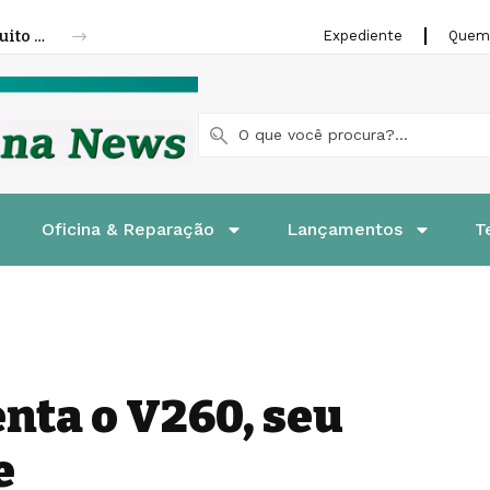
Fenatran 2026 abre credenciamento gratuito para visitantes
Expediente
Quem
Oficina & Reparação
Lançamentos
T
nta o V260, seu
e