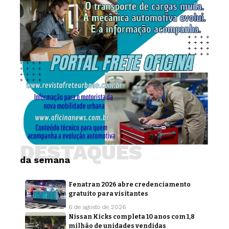
DESTAQUES
da semana
Fenatran 2026 abre credenciamento
gratuito para visitantes
6 de agosto de 2026
Nissan Kicks completa 10 anos com 1,8
milhão de unidades vendidas