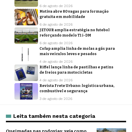
6 de agosto de 2026
Motiva abre 80 vagas para formação
gratuita em mobilidade
6 de agosto de 2026
JETOUR amplia estratégia no futebol
reforçando modelo T1 i-DM
6 de agosto de 2026
Cofap amplia linha de molas a gás para
mais veículos leves e pesados
4 de agosto de 2026
Riffel lança linha de pastilhas e patins
de freios para motocicletas
4 de agosto de 2026
Revista Frete Urbano: logística urbana,
combustível e segurança
3 de agosto de 2026
Leita também nesta categoria
Queimadas nas rodovias: veja como