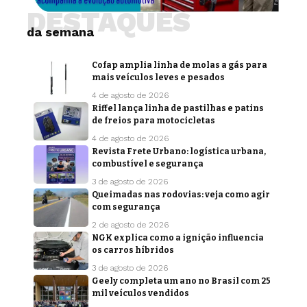
DESTAQUES
da semana
Cofap amplia linha de molas a gás para
mais veículos leves e pesados
4 de agosto de 2026
Riffel lança linha de pastilhas e patins
de freios para motocicletas
4 de agosto de 2026
Revista Frete Urbano: logística urbana,
combustível e segurança
3 de agosto de 2026
Queimadas nas rodovias: veja como agir
com segurança
2 de agosto de 2026
NGK explica como a ignição influencia
os carros híbridos
3 de agosto de 2026
Geely completa um ano no Brasil com 25
mil veículos vendidos