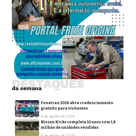
DESTAQUES
da semana
Fenatran 2026 abre credenciamento
gratuito para visitantes
6 de agosto de 2026
Nissan Kicks completa 10 anos com 1,8
milhão de unidades vendidas
6 de agosto de 2026