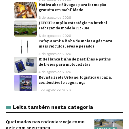
Motiva abre 80 vagas para formação
gratuita em mobilidade
6 de agosto de 2026
JETOUR amplia estratégia no futebol
reforçando modelo T1 i-DM
6 de agosto de 2026
Cofap amplia linha de molas a gás para
mais veículos leves e pesados
4 de agosto de 2026
Riffel lança linha de pastilhas e patins
de freios para motocicletas
4 de agosto de 2026
Revista Frete Urbano: logística urbana,
combustível e segurança
3 de agosto de 2026
Leita também nesta categoria
Queimadas nas rodovias: veja como
agir com segurança