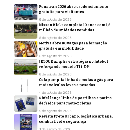
Fenatran 2026 abre credenciamento
gratuito para visitantes
6 de agosto de 2026
Nissan Kicks completa 10 anos com 1,8
milhão de unidades vendidas
6 de agosto de 2026
Motiva abre 80 vagas para formação
gratuita em mobilidade
6 de agosto de 2026
JETOUR amplia estratégia no futebol
reforçando modelo T1 i-DM
6 de agosto de 2026
Cofap amplia linha de molas a gás para
mais veículos leves e pesados
4 de agosto de 2026
Riffel lança linha de pastilhas e patins
de freios para motocicletas
4 de agosto de 2026
Revista Frete Urbano: logística urbana,
combustível e segurança
3 de agosto de 2026