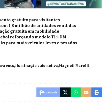
nto gratuito para visitantes
 com 1,8 milhão de unidades vendidas
mação gratuita em mobilidade
tebol reforçando modelo T1 i-DM
gás para mais veículos leves e pesados
ara vucs
iluminação automotiva
Magneti Marelli
Facebook