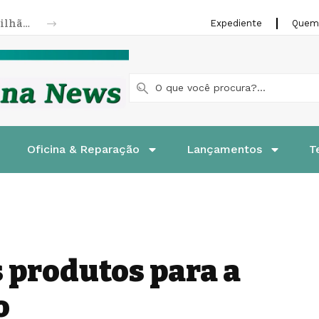
Nissan Kicks completa 10 anos com 1,8 milhão de unidades vendidas
Expediente
Quem
Oficina & Reparação
Lançamentos
T
s produtos para a
o