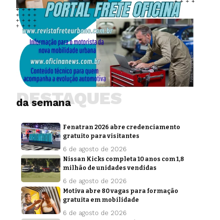
DESTAQUES
da semana
Fenatran 2026 abre credenciamento
gratuito para visitantes
6 de agosto de 2026
Nissan Kicks completa 10 anos com 1,8
milhão de unidades vendidas
6 de agosto de 2026
Motiva abre 80 vagas para formação
gratuita em mobilidade
6 de agosto de 2026