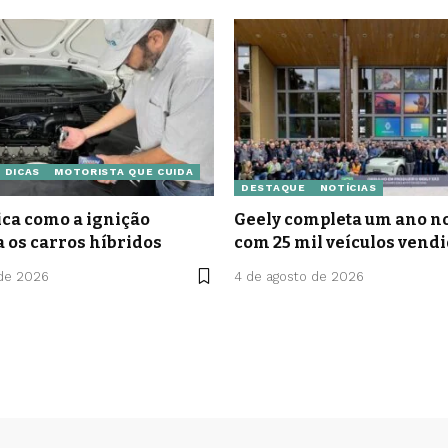
DICAS
MOTORISTA QUE CUIDA
DESTAQUE
NOTÍCIAS
ca como a ignição
Geely completa um ano no
a os carros híbridos
com 25 mil veículos vend
 de 2026
4 de agosto de 2026