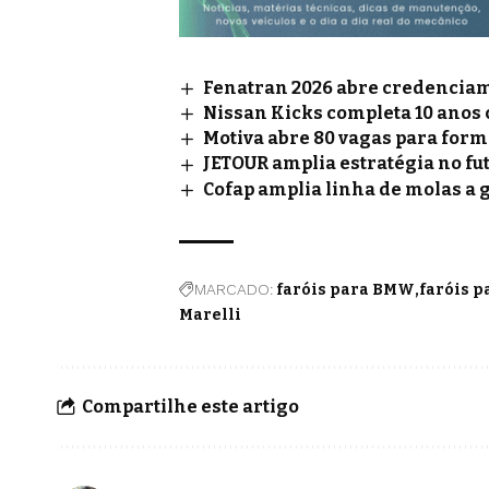
Fenatran 2026 abre credenciame
Nissan Kicks completa 10 anos
Motiva abre 80 vagas para for
JETOUR amplia estratégia no fu
Cofap amplia linha de molas a 
MARCADO:
faróis para BMW
faróis p
Marelli
Compartilhe este artigo