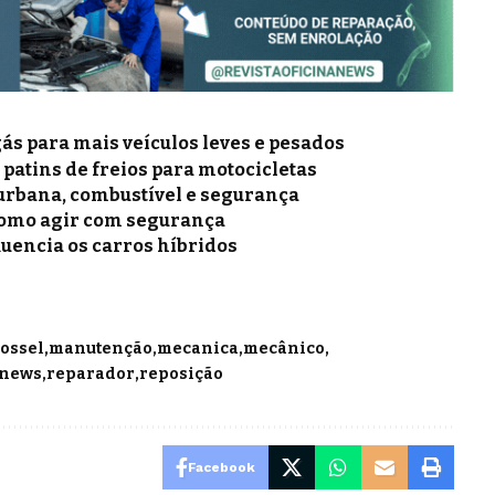
gás para mais veículos leves e pesados
e patins de freios para motocicletas
a urbana, combustível e segurança
como agir com segurança
luencia os carros híbridos
ossel
manutenção
mecanica
mecânico
anews
reparador
reposição
Facebook