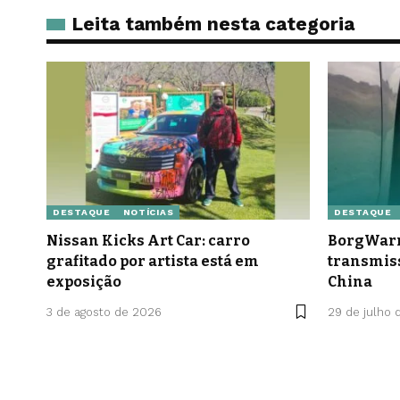
Leita também nesta categoria
DESTAQUE
NOTÍCIAS
DESTAQUE
Nissan Kicks Art Car: carro
BorgWarn
grafitado por artista está em
transmis
exposição
China
3 de agosto de 2026
29 de julho 