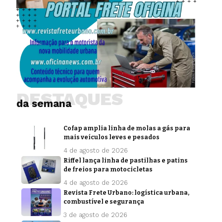
DESTAQUES
da semana
Cofap amplia linha de molas a gás para
mais veículos leves e pesados
4 de agosto de 2026
Riffel lança linha de pastilhas e patins
de freios para motocicletas
4 de agosto de 2026
Revista Frete Urbano: logística urbana,
combustível e segurança
3 de agosto de 2026