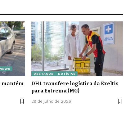
 NEWS
DESTAQUE
NOTÍCIAS
le mantém
DHL transfere logística da Exeltis
para Extrema (MG)
29 de julho de 2026