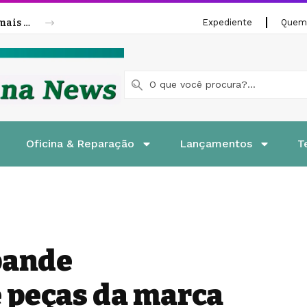
Cofap amplia linha de molas a gás para mais veículos leves e pesados
Expediente
Quem
Oficina & Reparação
Lançamentos
T
pande
 peças da marca