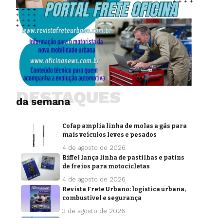
DESTAQUES
da semana
Cofap amplia linha de molas a gás para
mais veículos leves e pesados
4 de agosto de 2026
Riffel lança linha de pastilhas e patins
de freios para motocicletas
4 de agosto de 2026
Revista Frete Urbano: logística urbana,
combustível e segurança
3 de agosto de 2026