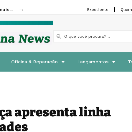
Cofap amplia linha de molas a gás para mais veículos leves e pesados
Expediente
Quem
Oficina & Reparação
Lançamentos
T
ça apresenta linha
dades