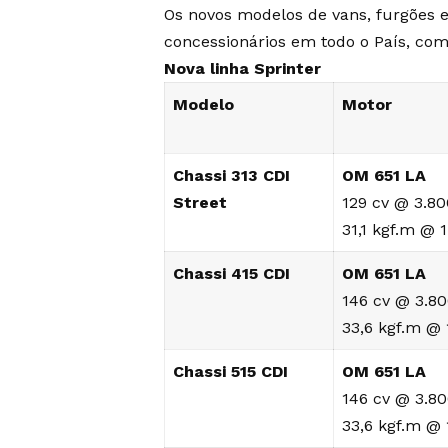
Os novos modelos de vans, furgões e 
concessionários em todo o País, c
Nova linha Sprinter
Modelo
Motor
Chassi 313 CDI
OM 651 LA
Street
129 cv @ 3.8
31,1 kgf.m @ 
Chassi 415 CDI
OM 651 LA
146 cv @ 3.8
33,6 kgf.m @
Chassi 515 CDI
OM 651 LA
146 cv @ 3.8
33,6 kgf.m @