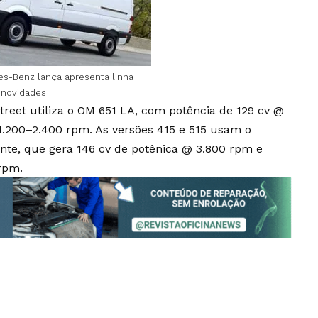
s-Benz lança apresenta linha
 novidades
reet utiliza o OM 651 LA, com potência de 129 cv @
1.200–2.400 rpm. As versões 415 e 515 usam o
te, que gera 146 cv de potênica @ 3.800 rpm e
rpm.