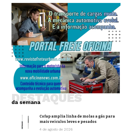
DESTAQUES
da semana
Cofap amplia linha de molas a gás para
mais veículos leves e pesados
4 de agosto de 2026