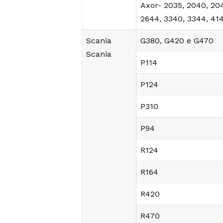
Axor- 2035, 2040, 20
2644, 3340, 3344, 41
Scania
G380, G420 e G470
Scania
P114
P124
P310
P94
R124
R164
R420
R470