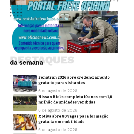
DESTAQUES
da semana
Fenatran 2026 abre credenciamento
gratuito para visitantes
6 de agosto de 2026
Nissan Kicks completa 10 anos com 1,8
milhão de unidades vendidas
6 de agosto de 2026
Motiva abre 80 vagas para formação
gratuita em mobilidade
6 de agosto de 2026