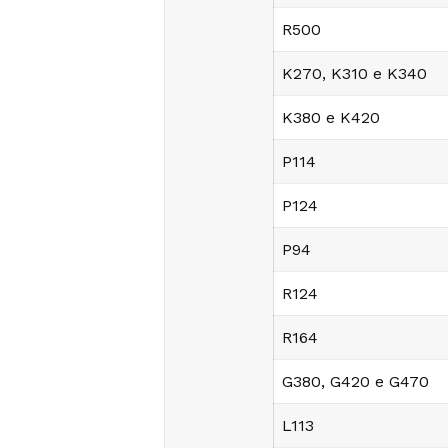
R500
K270, K310 e K340
K380 e K420
P114
P124
P94
R124
R164
G380, G420 e G470
L113