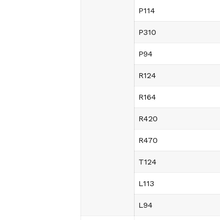
P114
P310
P94
R124
R164
R420
R470
T124
L113
L94