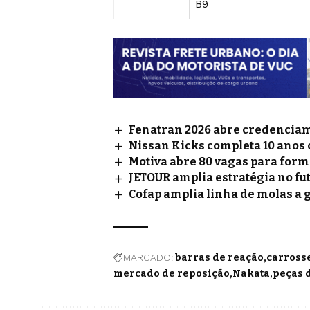
B9
Fenatran 2026 abre credenciame
Nissan Kicks completa 10 anos
Motiva abre 80 vagas para for
JETOUR amplia estratégia no fu
Cofap amplia linha de molas a 
MARCADO:
barras de reação
carross
mercado de reposição
Nakata
peças 