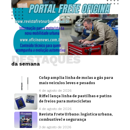
DESTAQUES
da semana
Cofap amplia linha de molas a gás para
mais veículos leves e pesados
4 de agosto de 2026
Riffel lança linha de pastilhas e patins
de freios para motocicletas
4 de agosto de 2026
Revista Frete Urbano: logística urbana,
combustível e segurança
3 de agosto de 2026