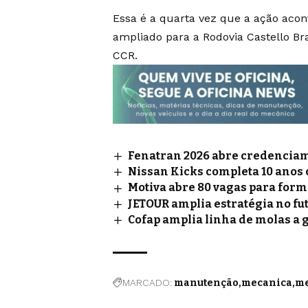
Essa é a quarta vez que a ação acon
ampliado para a Rodovia Castello B
CCR.
Fenatran 2026 abre credenciame
Nissan Kicks completa 10 anos
Motiva abre 80 vagas para for
JETOUR amplia estratégia no fu
Cofap amplia linha de molas a 
MARCADO:
manutenção
mecanica
me