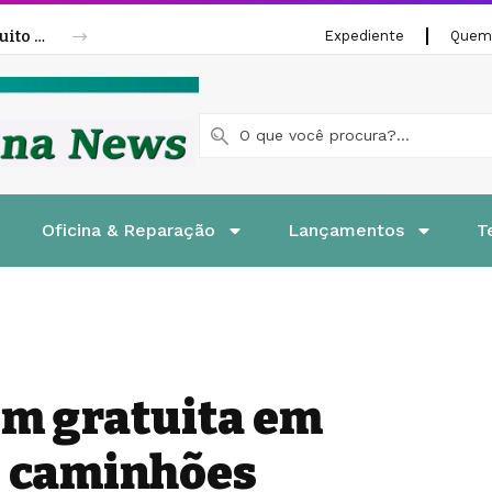
Fenatran 2026 abre credenciamento gratuito para visitantes
Expediente
Quem
Oficina & Reparação
Lançamentos
T
em gratuita em
e caminhões