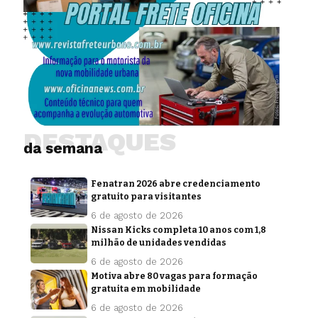
DESTAQUES
da semana
Fenatran 2026 abre credenciamento
gratuito para visitantes
6 de agosto de 2026
Nissan Kicks completa 10 anos com 1,8
milhão de unidades vendidas
6 de agosto de 2026
Motiva abre 80 vagas para formação
gratuita em mobilidade
6 de agosto de 2026