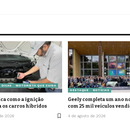
DICAS
MOTORISTA QUE CUIDA
DESTAQUE
NOTÍCIAS
ca como a ignição
Geely completa um ano no
a os carros híbridos
com 25 mil veículos vend
 de 2026
4 de agosto de 2026