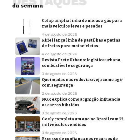
DESTAQUES
da semana
Cofap amplia linha de molas a gás para
mais veículos leves e pesados
4 de agosto de 2026
Riffel lança linha de pastilhas e patins
de freios para motocicletas
4 de agosto de 2026
Revista Frete Urbano: logística urbana,
combustível e segurança
3 de agosto de 2026
Queimadas nas rodovias: veja como agir
com segurança
2 de agosto de 2026
NGK explica como a ignição influencia
os carros híbridos
3 de agosto de 2026
Geely completa um ano no Brasil com 25
mil veículos vendidos
3 de agosto de 2026
Excesso de confiança nos recursos de