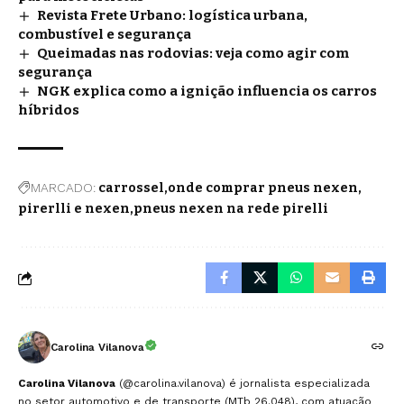
Revista Frete Urbano: logística urbana,
combustível e segurança
Queimadas nas rodovias: veja como agir com
segurança
NGK explica como a ignição influencia os carros
híbridos
MARCADO:
carrossel
onde comprar pneus nexen
pirerlli e nexen
pneus nexen na rede pirelli
Carolina Vilanova
Carolina Vilanova
(@carolina.vilanova) é jornalista especializada
no setor automotivo e de transporte (MTb 26.048), com atuação