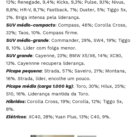
12%; Renegade, 9,4%; Kicks, 9,3%; Pulse, 9,1%; Nivus,
8,8%; HR-V, 8,7%; Fastback, 7%; Duster, 5%; Tiggo 5x,
2%. Briga intensa pela liderança.
SUV médio-compacto
: Compass, 46%; Corolla Cross,
32%; Taos, 10%. Compass firme.
SUV médio-grande
: Commander, 29%, SW4, 19%; Tiggo
8, 10%. Líder com folga menor.
SUV grande
: Cayenne, 23%; BMW X5/X6, 14%; XC90,
13%. Cayennne recupera liderança.
Picape pequena
: Strada, 57%; Saveiro, 21%; Montana,
16%. Strada, líder, encolhe um pouco.
Picape média (carga 1.000 kg)
: Toro, 30%; Hilux, 25%;
S10, 16%. Liderança mantida da Toro.
Híbridos
:
Corolla Cross, 19%; Corolla, 12%; Tiggo 5x,
8%.
Elétricos
: XC40, 28%; Yuan Plus, 13%; C40, 9%.