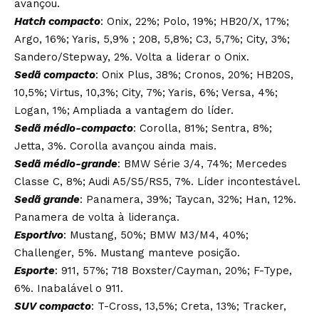
avançou.
Hatch compacto
: Onix, 22%; Polo, 19%; HB20/X, 17%;
Argo, 16%; Yaris, 5,9% ; 208, 5,8%; C3, 5,7%; City, 3%;
Sandero/Stepway, 2%. Volta a liderar o Onix.
Sedã compacto
: Onix Plus, 38%; Cronos, 20%; HB20S,
10,5%; Virtus, 10,3%; City, 7%; Yaris, 6%; Versa, 4%;
Logan, 1%; Ampliada a vantagem do líder.
Sedã médio-compacto
: Corolla, 81%; Sentra, 8%;
Jetta, 3%. Corolla avançou ainda mais.
Sedã médio-grande
: BMW Série 3/4, 74%; Mercedes
Classe C, 8%; Audi A5/S5/RS5, 7%. Líder incontestável.
Sedã grande
: Panamera, 39%; Taycan, 32%; Han, 12%.
Panamera de volta à liderança.
Esportivo
: Mustang, 50%; BMW M3/M4, 40%;
Challenger, 5%. Mustang manteve posição.
Esporte
: 911, 57%; 718 Boxster/Cayman, 20%; F-Type,
6%. Inabalável o 911.
SUV compacto
: T-Cross, 13,5%; Creta, 13%; Tracker,