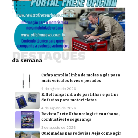
DESTAQUES
da semana
Cofap amplia linha de molas a gás para
mais veículos leves e pesados
4 de agosto de 2026
Riffel lança linha de pastilhas e patins
de freios para motocicletas
4 de agosto de 2026
Revista Frete Urbano: logística urbana,
combustível e segurança
3 de agosto de 2026
Queimadas nas rodovias: veja como agir