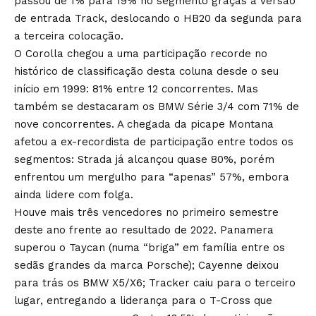
passou de 1% para 19% no segmento graças à versão
de entrada Track, deslocando o HB20 da segunda para
a terceira colocação.
O Corolla chegou a uma participação recorde no
histórico de classificação desta coluna desde o seu
início em 1999: 81% entre 12 concorrentes. Mas
também se destacaram os BMW Série 3/4 com 71% de
nove concorrentes. A chegada da picape Montana
afetou a ex-recordista de participação entre todos os
segmentos: Strada já alcançou quase 80%, porém
enfrentou um mergulho para “apenas” 57%, embora
ainda lidere com folga.
Houve mais três vencedores no primeiro semestre
deste ano frente ao resultado de 2022. Panamera
superou o Taycan (numa “briga” em família entre os
sedãs grandes da marca Porsche); Cayenne deixou
para trás os BMW X5/X6; Tracker caiu para o terceiro
lugar, entregando a liderança para o T-Cross que