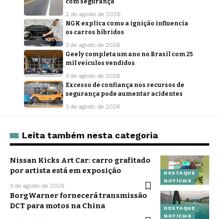
com segurança
2 de agosto de 2026
NGK explica como a ignição influencia
os carros híbridos
3 de agosto de 2026
Geely completa um ano no Brasil com 25
mil veículos vendidos
3 de agosto de 2026
Excesso de confiança nos recursos de
segurança pode aumentar acidentes
3 de agosto de 2026
Leita também nesta categoria
Nissan Kicks Art Car: carro grafitado
por artista está em exposição
DESTAQUE
NOTÍCIAS
3 de agosto de 2026
BorgWarner fornecerá transmissão
DCT para motos na China
DESTAQUE
NOTÍCIAS